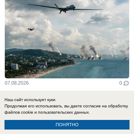
07.08.2026
0
Наш сайт использует куки.
В России
Продолжая его использовать, вы даете согласие на обработку
У солистки группы «А'Студио» Кети
файлов cookie
и пользовательских данных.
Топурии нашли недвижимость более чем
ПОНЯТНО
на полмиллиарда рублей