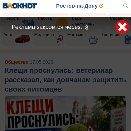
Ростов-на-Дону
Новости
Работа
Бары
Справочни
- рестораны
Реклама закроется через:
1
Авто
Медицина
Магазины
Гостиницы
Общество
17.05.2026
Клещи проснулись: ветеринар
рассказал, как дончанам защитить
своих питомцев