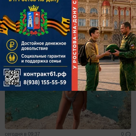
Ростов обошел Москву и Петербург по
числу порноактрис
За последние 10 лет число моделей 18+ на Дону
заметно выросло
сегодня в 09:37
0