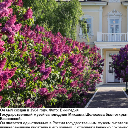
Он был создан в 1984 году. Фото: Википедия
Государственный музей-заповедник Михаила Шолохова был открыт 40
Вешенской.
Он является единственным в России государственным музеем писателя.
принадлежавшие писателю и его родным. Сотрудники бережно сохраняю