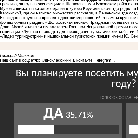
прозаика, за годы в экспозициях в Шолоховском и Боковском районах на
Музей занимает несколько зданий в хуторе Кружилинском, где родился 
Каргинской, где он написал множество рассказов, в Вешенской, где соз
Ежегодно сотрудники проводят десятки мероприятий, а самым крупным 
фольклорный праздник «Шолоховская весна». Праздники посещают тысяч
Дона. Музей является обладателем Гран-при Национальной премии в обл
номинации «Лучшая площадка для проведения туристических событий. 
«Лидер туриндустрии» и национальной туристской премии имени Ю. Сен
Григорий Мелихов
Наш сайт в соцсетях:
Одноклассники
,
ВКонтакте
,
Telegram
, .