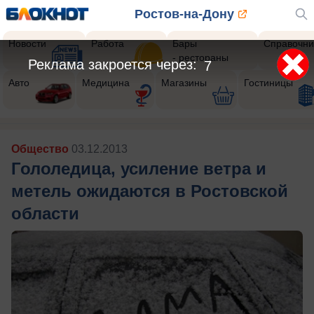
Ростов-на-Дону
Новости
Работа
Бары
Справочни
- рестораны
Реклама закроется через:
5
Авто
Медицина
Магазины
Гостиницы
Общество
03.12.2013
Гололедица, усиление ветра и
метель ожидаются в Ростовской
области