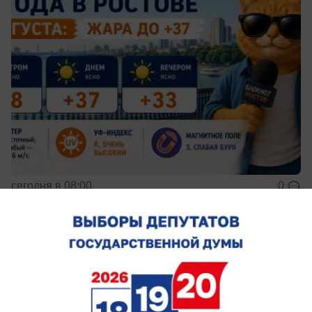
сегодня в 08:00
0
Общество
В Ростов придет скоростной «Метеор» с
именем первого городского головы
Судно назовут в честь Андрея Байкова — так же,
как и пароход, ходивший по Дону еще в конце