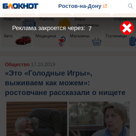
Ростов-на-Дону
Новости
Работа
Бары
Справочни
- рестораны
Реклама закроется через:
5
Авто
Медицина
Магазины
Гостиницы
Общество
17.10.2019
«Это «Голодные Игры»,
выживаем как можем»:
ростовчане рассказали о нищете