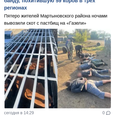
банду, похитившую 59 коров в трех
регионах
Пятеро жителей Мартыновского района ночами
вывозили скот с пастбищ на «Газели»
сегодня в 14:29
0