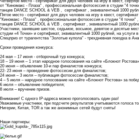
Четвертое место - сертификат для двух человек на игру в квест, сертиф
от "Киномакс - Плаза" , профессиональная фотосессия в студии "4 точк
танцев
DANCE SCHOOL & VEB
, сертификат , эквивалентный 1000 рубл
Пятое место - сертификат для двух человек на игру в квест, сертификат
"Киномакс - Плаза" , профессиональная фотосессия в студии "4 точки" 
танцев
DANCE SCHOOL & VEB
, сертификат , эквивалентный 1000 рубл
Участники, занявшие шестое, седьмое, восьмое, девятое и десятые ме
студии «4 Точки» и сертификат, эквивалентный 1000 рублей, на услуги 
Спецприз от турагентства "Золотые купола" - трехдневная поездка в Ан
Сроки проведения конкурса:
24 мая – 17 июня - отборочный тур конкурса;
18 – 19 июня – 1 этап народное голосования на сайте «Блокнот Ростова»
20 июня – объявление 10-и пар финалистов конкурса;
22- 23 июня – проведение фотоссесии для финалистов;
24 июня – 3 июля – публикация фотосессии финалистов;
4 – 5 июля – народное голосование на сайте «Блокнот Ростова» за побе
6 июля – объявление победителя;
8 июля – вручение призов.
Внимание! С одного IP-адреса можно проголосовать один раз!
Уважаемые участники, при подсчете результатов учитываются голоса тол
Нигерии, Китая, TOR а так же анонимных сетей будут сняты!
Наши партнеры: