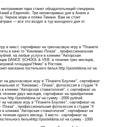
".
 неотразимая пара станет обладательницей спецприза.
зией и Европой». Три неповторимых дня в Анапе и
ку, Черное море и пляжи Тамани. Вам не стоит
автраки — все это входит в тур выходного дня от
гру в квест, сертификат на трехчасовую игру в
"Планете
еты в кино то "Киномакс-Плаза" , профессиональная
рублей, на любые услуги в клинике "Авторская
анцев
DANCE SCHOOL & VEB
в течение трех месяцев,
 игровой площадки
"Немо"
в Ростове,
рнет-магазина постельного белья
http://posteldona.ru/
на
кат на двухчасовую игру в "Планете Боулинг", сертификат
иональная от
"Киномакс - Плаза"
, фотосессия в студии
"4
 в клинике "Авторская стоматология", с сертификат на
в течение двух месяцев, сертификат на приобретение
белья
http://posteldona.ru/
на сумму - 2000 рублей.
т на часовую игру в "Планете Боулинг", сертификат на
 - Плаза" , профессиональная фотосессия в студии "4
и в клинике
"Авторская стоматология"
, сертификат на
в течение одного месяца, 3 место - сертификат на
постельного белья
http://posteldona.ru/
на сумму - 1000