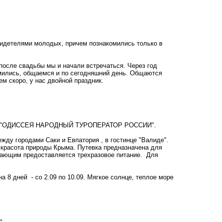
видетелями молодых, причем познакомились только в
 после свадьбы мы и начали встречаться. Через год
омились, общаемся и по сегодняшний день. Общаются
ем скоро, у нас двойной праздник.
"ОДИССЕЯ НАРОДНЫЙ ТУРОПЕРАТОР РОССИИ".
ду городами Саки и Евпатория , в гостинце "Валиде".
красота природы Крыма. Путевка предназначена для
хающим предоставляется трехразовое питание. Для
 8 дней - со 2.09 по 10.09. Мягкое солнце, теплое море