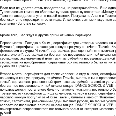
Специальный приз от спонсора компании, туроператора
"Золотые купола
Если вам не удастся стать победителем, не расстраивайтесь. Еще одна
Туристическая компания «Золотые купола» дарит путешествие «Между А
Тамани навсегда останутся в вашей памяти. Прогулки по Анапе и Темрю
беспокоится о переездах и гостиницах. И, конечно, сытные и вкустные з
компании «Золотые купола».
Кроме того, Вас ждут и другие призы от наших партнеров:
Первое место - Поездка в Крым , сертификат для четверых человек на и
Боулинг"
, сертификат на часовую конную прогулку от
«Horse Travel»,
бил
фотосессия в студии "4 точки", сертификат, равноценный пяти тысячам 
стоматология", сертификат на бесплатное посещение элитной школы т
сертификат, эквивалентный пяти тысячам рублей на посещение детской
сертификат на приобретение понравившегося постельного белья от инте
сумму 3000 рублей.
Второе место - сертификат для троих человек на игру в квест, сертифи
на часовую конную прогулку от «Horse Travel», билеты в кино професс
точки"
, сертификат, равноценный трем тысячам рублей, на любые услуги
бесплатное посещение элитной школы танцев
DANCE SCHOOL & VEB
понравившегося постельного белья от интернет-магазина постельного 
Третье место - сертификат для двух человек на игру в квест, сертифика
часовую конную прогулку от «Horse Travel», билеты в кино от "Киномакс
точки", сертификат, равноценный двум тысячам рублей, на любые услуг
бесплатное посещение элитной школы танцев
DANCE SCHOOL & VEB
приобретение понравившегося постельного белья от интернет-магазина 
рублей