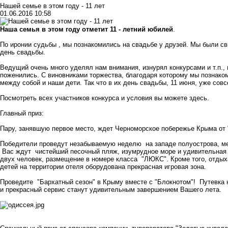
Нашей семье в этом году - 11 лет
01.06.2016 10:58
Наша семья в этом году отметит 11 - летний юбилей
.
По иронии судьбы , мы познакомились на свадьбе у друзей. Мы были с
день свадьбы.
Ведущий очень много уделял нам внимания, изнурял конкурсами и т.п.,
поженились. С виновниками торжества, благодаря которому мы познак
между собой и наши дети. Так что в их день свадьбы, 11 июня, уже совс
Посмотреть всех участников конкурса и условия вы можете
здесь.
Главный приз:
Пару, занявшую первое место, ждет Черноморское побережье Крыма от
Победители проведут незабываемую неделю на западе полуострова, меж
Вас ждут чистейший песочный пляж, изумрудное море и удивительная 
двух человек, размещение в номере класса "ЛЮКС". Кроме того, отды
детей на территории отеля оборудована прекрасная игровая зона.
Проведите "Бархатный сезон" в Крыму вместе с "Блокнотом"! Путевка на
и прекрасный сервис станут удивительным завершением Вашего лета.