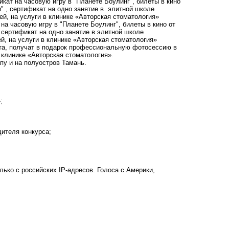
икат на часовую игру в "Планете Боулинг", билеты в кино
и" , сертификат на одно занятие в элитной школе
ей, на услуги в клинике «Авторская стоматология»
 на часовую игру в "Планете Боулинг", билеты в кино от
, сертификат на одно занятие в элитной школе
ей, на услуги в клинике «Авторская стоматология»
ста, получат в подарок профессиональную фотосессию в
в клинике «Авторская стоматология».
апу и на полуостров Тамань.
;
дителя конкурса;
ько с российских IP-адресов. Голоса с Америки,