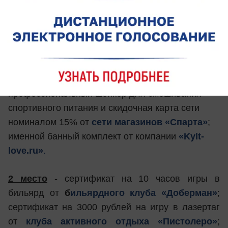
1 место
- сертификат на 15 часов игры в
бильярд от
бильярдного клуба «Доберман»
;
сертификат на 5000 рублей на игру в лазертаг
от
клуба активного отдыха «Пистолеро»
;
фирменная футболка для тренировок,
профессиональный шейкер для смешивания
спортивного питания и скидочная карта сети
номиналом 15% от
сети магазинов «Спарта»
;
именной банный комплект от компании
«Kylt-
love.ru»
.
2 место
- сертификат на 10 часов игры в
бильярд от
б
ильярдного клуба «Доберман»
;
сертификат на 3000 рублей на игру в лазертаг
от
клуба активного отдыха «Пистолеро»
;