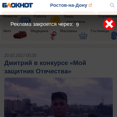
Ростов-на-Дону
Новости
Работа
Бары
Справочни
- рестораны
Реклама закроется через:
8
Авто
Медицина
Магазины
Гостиницы
20.02.2017 00:30
Дмитрий в конкурсе «Мой
защитник Отечества»