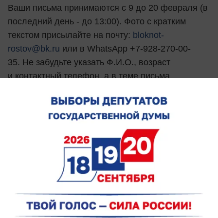
Ваши письма принимаются с 9 до 20 февраля (в
последний день - до 13:00). Фото с кратким
текстом присылайте на почту:
bloknot-
rostov@bk.ru
или в WhatsApp +7-928-270-00-
35. Не забудьте указать Ф.И.О., возраст
и контактный телефон, а в теме письма
напишите:
"Мой защитник Отечества"
.
Все заявки будут размещены на сайте bloknot-
rostov.ru. Путем народного голосования, которое
состоится 21 февраля, будут выбраны
победители. Их уже ждут замечательные
подарки от наших партнеров!
Призы: