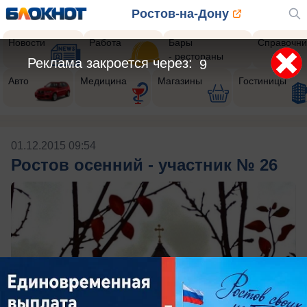
Ростов-на-Дону
Новости
Работа
Бары
Справочни
- рестораны
Реклама закроется через:
9
Авто
Медицина
Магазины
Гостиницы
01.12.2015 09:54
Ростов осенний - участник № 26