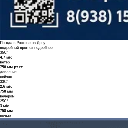
Погода в Ростове-на-Дону
подробный прогноз
подробнее
35C°
4.7 м/с
ветер
758 мм рт.ст.
давление
сейчас
33C°
2.6 м/с
758 мм
вечером
25C°
3 м/с
758 мм
ночью