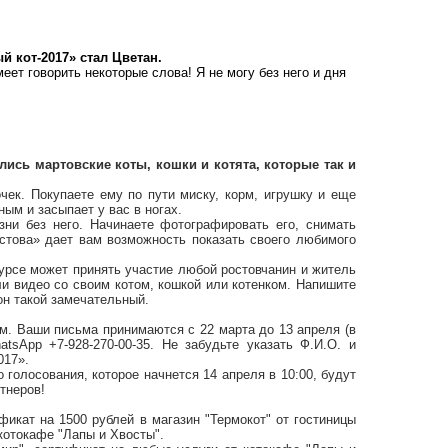
 кот-2017» стал Цветан.
еет говорить некоторые слова! Я не могу без него и дня
лись мартовские коты, кошки и котята, которые так и
чек. Покупаете ему по пути миску, корм, игрушку и еще
ым и засыпает у вас в ногах.
ни без него. Начинаете фотографировать его, снимать
стова» дает вам возможность показать своего любимого
курсе может принять участие любой ростовчанин и житель
и видео со своим котом, кошкой или котенком. Напишите
 он такой замечательный.
м. Ваши письма принимаются с 22 марта до 13 апреля (в
sApp +7-928-270-00-35. Не забудьте указать Ф.И.О. и
017».
о голосования, которое начнется 14 апреля в 10:00, будут
тнеров!
ификат на 1500 рублей в магазин "Термокот" от
гостиницы
 котокафе "Лапы и Хвосты".