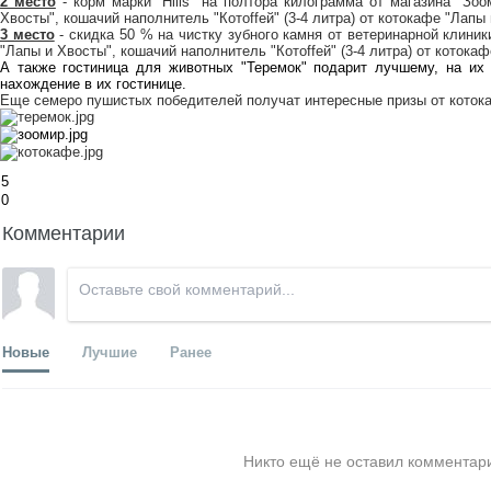
2 место
- корм марки "Hills" на полтора килограмма от
магазина "Зоо
Хвосты"
, кошачий наполнитель "Котоffей" (3-4 литра) от
котокафе "Лапы 
3 место
- скидка 50 % на чистку зубного камня от ветеринарной
клиник
"Лапы и Хвосты"
, кошачий наполнитель "Котоffей" (3-4 литра) от
котокаф
А также
гостиница для животных "Теремок"
подарит лучшему, на их 
нахождение в их гостинице.
Еще семеро пушистых победителей получат интересные призы от
коток
5
0
Комментарии
Новые
Лучшие
Ранее
Никто ещё не оставил комментари