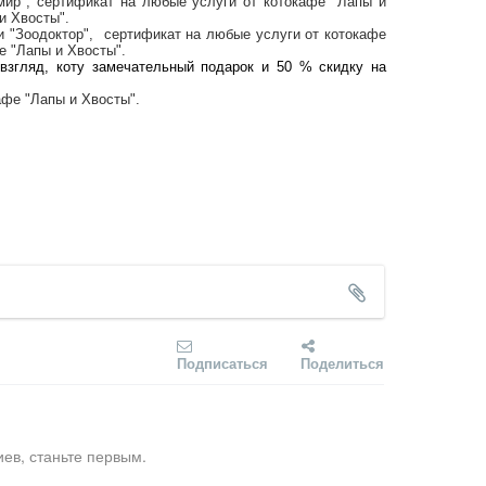
мир"
, сертификат на любые услуги от
котокафе "Лапы и
и Хвосты"
.
и "Зоодоктор"
, сертификат на любые услуги от
котокафе
е "Лапы и Хвосты"
.
взгляд, коту замечательный подарок и 50 % скидку на
афе "Лапы и Хвосты"
.
Подписаться
Поделиться
ев, станьте первым.