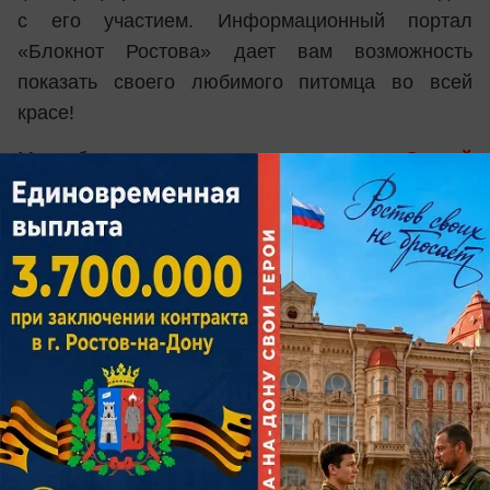
с его участием. Информационный портал
«Блокнот Ростова» дает вам возможность
показать своего любимого питомца во всей
красе!
Мы объявляем о начале конкурса
«Самый
красивый кот-2017»
. В конкурсе может принять
участие любой ростовчанин и житель области со
своим любимцем. Нужно лишь прислать
интересное фото или видео со своим котом,
кошкой или котенком. Напишите и о своем
питомце: как его зовут, как появился в вашей
семье и почему он такой замечательный.
Условия конкурса:
Присылайте в редакцию фотографию или видео