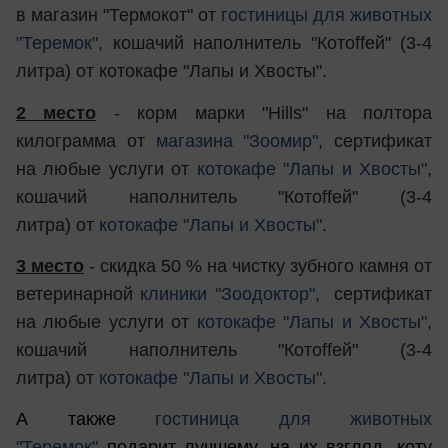
в магазин "Термокот" от
гостиницы для животных
"Теремок"
, кошачий наполнитель "Котоffей" (3-4
литра) от котокафе "Лапы и Хвосты".
2 место
- корм марки "Hills" на полтора
килограмма от
магазина "Зоомир"
, сертификат
на любые услуги от
котокафе "Лапы и Хвосты"
,
кошачий наполнитель "Котоffей" (3-4
литра) от
котокафе "Лапы и Хвосты"
.
3 место
- скидка 50 % на чистку зубного камня от
ветеринарной
клиники "Зоодоктор"
, сертификат
на любые услуги от
котокафе "Лапы и Хвосты"
,
кошачий наполнитель "Котоffей" (3-4
литра) от
котокафе "Лапы и Хвосты"
.
А также
гостиница для животных
"Теремок"
подарит лучшему, на их взгляд, коту