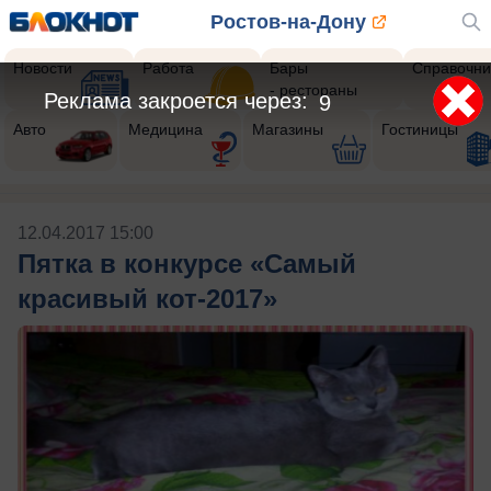
Ростов-на-Дону
Новости
Работа
Бары
Справочни
- рестораны
Реклама закроется через:
9
Авто
Медицина
Магазины
Гостиницы
12.04.2017 15:00
Пятка в конкурсе «Самый
красивый кот-2017»