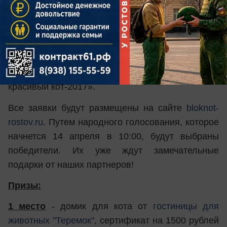
с котом, напишите о нем. Ваши письма
принимаются с 22 марта до 13 апреля (в
последний день - до 10:00) на почте:
bloknot-
rostov@bk.ru
или в WhatsApp +7-928-270-00-35.
Не забудьте указать Ф.И.О. и контактный
телефон, а в теме письма напишите: «Самый
красивый кот-2017».
Все заявки будут размещены на сайте
bloknot-
rostov.ru
. Путем народного голосования, которое
начнется 14 апреля в 10:00, будут выбраны
победители. Их уже ждут замечательные
подарки от наших партнеров!
Призы:
1 место
- домик для кота от
гостиницы для
животных "Теремок"
, сертификат на 1500 рублей