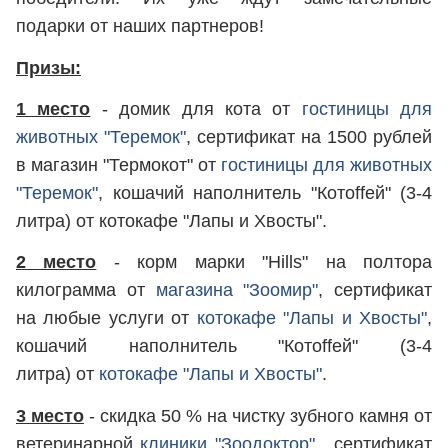
подарки от наших партнеров!
Призы:
1 место
- домик для кота от
гостиницы для
животных "Теремок"
, сертификат на 1500 рублей
в магазин "Термокот" от
гостиницы для животных
"Теремок"
, кошачий наполнитель "Котоffей" (3-4
литра) от котокафе "Лапы и Хвосты".
2 место
- корм марки "Hills" на полтора
килограмма от
магазина "Зоомир"
, сертификат
на любые услуги от
котокафе "Лапы и Хвосты"
,
кошачий наполнитель "Котоffей" (3-4
литра) от
котокафе "Лапы и Хвосты"
.
3 место
- скидка 50 % на чистку зубного камня от
ветеринарной
клиники "Зоодоктор"
, сертификат