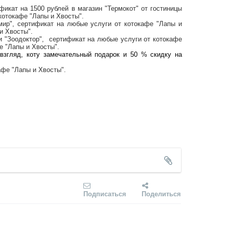
ификат на 1500 рублей в магазин "Термокот" от
гостиницы
 котокафе "Лапы и Хвосты".
мир"
, сертификат на любые услуги от
котокафе "Лапы и
и Хвосты"
.
и "Зоодоктор"
, сертификат на любые услуги от
котокафе
е "Лапы и Хвосты"
.
взгляд, коту замечательный подарок и 50 % скидку на
афе "Лапы и Хвосты"
.
Подписаться
Поделиться