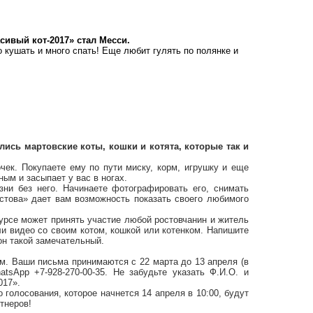
ивый кот-2017» стал Месси.
но кушать и много спать! Еще любит гулять по полянке и
лись мартовские коты, кошки и котята, которые так и
чек. Покупаете ему по пути миску, корм, игрушку и еще
ым и засыпает у вас в ногах.
ни без него. Начинаете фотографировать его, снимать
стова» дает вам возможность показать своего любимого
курсе может принять участие любой ростовчанин и житель
и видео со своим котом, кошкой или котенком. Напишите
 он такой замечательный.
м. Ваши письма принимаются с 22 марта до 13 апреля (в
sApp +7-928-270-00-35. Не забудьте указать Ф.И.О. и
017».
о голосования, которое начнется 14 апреля в 10:00, будут
тнеров!