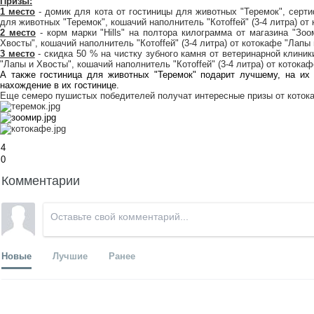
Призы:
1 место
- домик для кота от
гостиницы для животных "Теремок"
, серт
для животных "Теремок"
, кошачий наполнитель "Котоffей" (3-4 литра) от
2 место
- корм марки "Hills" на полтора килограмма от
магазина "Зоо
Хвосты"
, кошачий наполнитель "Котоffей" (3-4 литра) от
котокафе "Лапы 
3 место
- скидка 50 % на чистку зубного камня от ветеринарной
клиник
"Лапы и Хвосты"
, кошачий наполнитель "Котоffей" (3-4 литра) от
котокаф
А также
гостиница для животных "Теремок"
подарит лучшему, на их 
нахождение в их гостинице.
Еще семеро пушистых победителей получат интересные призы от
коток
4
0
Комментарии
Новые
Лучшие
Ранее