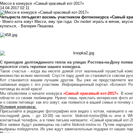
Месси в конкурсе «Самый красивый кот-2017»
14.04.2017 02:11
Четыреста пятьдесят восемь участником фотоконкурса «Самый крас
- Моего кота зовут Месси, ему три года. Он любит играть в мячик, вкус
купаться, - Валерия Пешкова.
С приходом долгожданного тепла на улицах Ростова-на-Дону появи
просятся стать героями нашего конкурса.
Такое счастье - когда вы несете домой этот маленький пушистый комо
множество всяких мелочей. Спустя пару дней он становится совсем ручн
Кот становится вашим лучшим другом. Вы уже не представляете жиз
забавные видео с его участием. Информационный портал «Блокнот Ро
питомца во всей красе!
Мы объявляем о начале конкурса
«Самый красивый кот-2017»
. В кон
области со своим любимцем. Нужно лишь прислать интересное фото ил
и о своем питомце: как его зовут, как появился в вашей семье и почему
Условия конкурса:
Присылайте в редакцию фотографию или видео с котом, напишите о не
последний день - до 10:00) на почте:
bloknot-rostov@bk.ru
или в What
контактный телефон, а в теме письма напишите: «Самый красивый кот-2
Все заявки будут размещены на сайте
bloknot-rostov.ru
. Путем народног
выбраны победители. Их уже ждут замечательные подарки от наших пар