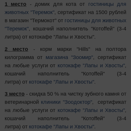
1 место
- домик для кота от
гостиницы для
животных "Теремок"
, сертификат на 1500 рублей
в магазин "Термокот" от
гостиницы для животных
"Теремок"
, кошачий наполнитель "Котоffей" (3-4
литра) от котокафе "Лапы и Хвосты".
2 место
- корм марки "Hills" на полтора
килограмма от
магазина "Зоомир"
, сертификат
на любые услуги от
котокафе "Лапы и Хвосты"
,
кошачий наполнитель "Котоffей" (3-4
литра) от
котокафе "Лапы и Хвосты"
.
3 место
- скидка 50 % на чистку зубного камня от
ветеринарной
клиники "Зоодоктор"
, сертификат
на любые услуги от
котокафе "Лапы и Хвосты"
,
кошачий наполнитель "Котоffей" (3-4
литра) от
котокафе "Лапы и Хвосты"
.