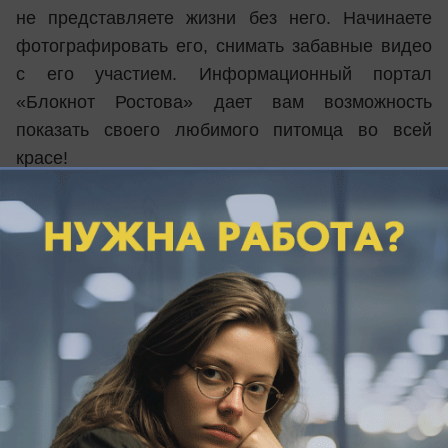
не представляете жизни без него. Начинаете
фотографировать его, снимать забавные видео
с его участием. Информационный портал
«Блокнот Ростова» дает вам возможность
показать своего любимого питомца во всей
красе!
Мы объявляем о начале конкурса
«Самый
красивый кот-2017»
. В конкурсе может принять
участие любой ростовчанин и житель области со
своим любимцем. Нужно лишь прислать
интересное фото или видео со своим котом,
кошкой или котенком. Напишите и о своем
питомце: как его зовут, как появился в вашей
семье и почему он такой замечательный.
Условия конкурса: