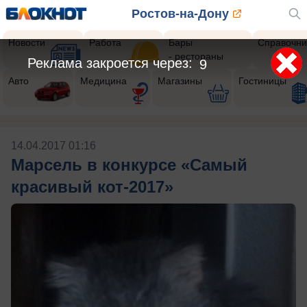
Ростов-на-Дону
Новости
Работа
Бары
Справочни
- рестораны
Реклама закроется через:
8
Авто
Медицина
Магазины
Гостиницы
14.04.2017 01:16
Марсель в конкурсе «Самый
красивый кот-2017»