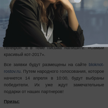
Присылайте в редакцию фотографию или видео
с котом, напишите о нем. Ваши письма
принимаются с 22 марта до 13 апреля (в
последний день - до 10:00) на почте:
bloknot-
rostov@bk.ru
или в WhatsApp +7-928-270-00-35.
Не забудьте указать Ф.И.О. и контактный
телефон, а в теме письма напишите: «Самый
красивый кот-2017».
Все заявки будут размещены на сайте
bloknot-
rostov.ru
. Путем народного голосования, которое
начнется 14 апреля в 10:00, будут выбраны
победители. Их уже ждут замечательные
подарки от наших партнеров!
Призы: