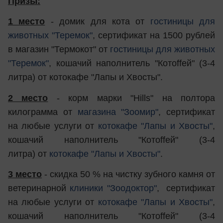
Призы:
1 место
- домик для кота от
гостиницы для
животных "Теремок"
, сертификат на 1500 рублей
в магазин "Термокот" от
гостиницы для животных
"Теремок"
, кошачий наполнитель "Котоffей" (3-4
литра) от котокафе "Лапы и Хвосты".
2 место
- корм марки "Hills" на полтора
килограмма от
магазина "Зоомир"
, сертификат
на любые услуги от
котокафе "Лапы и Хвосты"
,
кошачий наполнитель "Котоffей" (3-4
литра) от
котокафе "Лапы и Хвосты"
.
3 место
- скидка 50 % на чистку зубного камня от
ветеринарной
клиники "Зоодоктор"
, сертификат
на любые услуги от
котокафе "Лапы и Хвосты"
,
кошачий наполнитель "Котоffей" (3-4