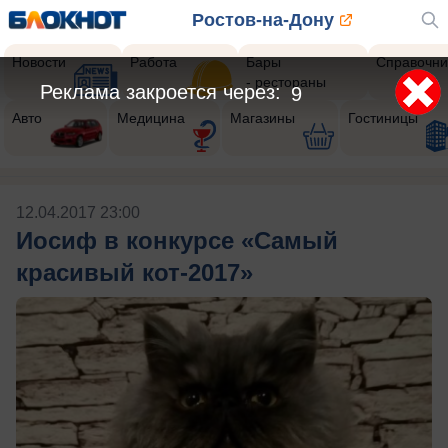
Ростов-на-Дону
Новости
Работа
Бары
Справочни
- рестораны
Реклама закроется через:
8
Авто
Медицина
Магазины
Гостиницы
12.04.2017 23:00
Иосиф в конкурсе «Самый
красивый кот-2017»