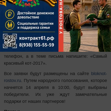
Условия конкурса:
Присылайте в редакцию фотографию или видео
с котом, напишите о нем. Ваши письма
принимаются с 22 марта до 13 апреля (в
последний день - до 10:00) на почте:
bloknot-
rostov@bk.ru
или в WhatsApp +7-928-270-00-35.
Не забудьте указать Ф.И.О. и контактный
телефон, а в теме письма напишите: «Самый
красивый кот-2017».
Все заявки будут размещены на сайте
bloknot-
rostov.ru
. Путем народного голосования, которое
начнется 14 апреля в 10:00, будут выбраны
победители. Их уже ждут замечательные
подарки от наших партнеров!