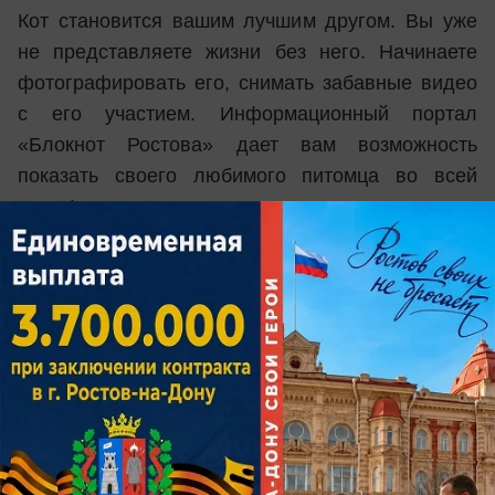
Кот становится вашим лучшим другом. Вы уже
не представляете жизни без него. Начинаете
фотографировать его, снимать забавные видео
с его участием. Информационный портал
«Блокнот Ростова» дает вам возможность
показать своего любимого питомца во всей
красе!
Мы объявляем о начале конкурса
«Самый
красивый кот-2017»
. В конкурсе может принять
участие любой ростовчанин и житель области со
своим любимцем. Нужно лишь прислать
интересное фото или видео со своим котом,
кошкой или котенком. Напишите и о своем
питомце: как его зовут, как появился в вашей
семье и почему он такой замечательный.