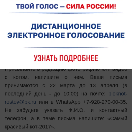
участие любой ростовчанин и житель области со
своим любимцем. Нужно лишь прислать
интересное фото или видео со своим котом,
кошкой или котенком. Напишите и о своем
питомце: как его зовут, как появился в вашей
семье и почему он такой замечательный.
Условия конкурса:
Присылайте в редакцию фотографию или видео
с котом, напишите о нем. Ваши письма
принимаются с 22 марта до 13 апреля (в
последний день - до 10:00) на почте:
bloknot-
rostov@bk.ru
или в WhatsApp +7-928-270-00-35.
Не забудьте указать Ф.И.О. и контактный
телефон, а в теме письма напишите: «Самый
красивый кот-2017».