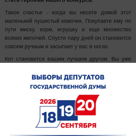
Такое счастье - когда вы несете домой этот
маленький пушистый комочек. Покупаете ему по
пути миску, корм, игрушку и еще множество
всяких мелочей. Спустя пару дней он становится
совсем ручным и засыпает у вас в ногах.
Кот становится вашим лучшим другом. Вы уже
не представляете жизни без него. Начинаете
фотографировать его, снимать забавные видео
с его участием. Информационный портал
«Блокнот Ростова» дает вам возможность
показать своего любимого питомца во всей
красе!
Мы объявляем о начале конкурса
«Самый
красивый кот-2017»
. В конкурсе может принять