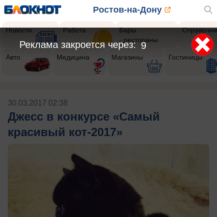
Ростов-на-Дону
Новости
Работа
Бары
Справочни
- рестораны
Реклама закроется через:
8
Авто
Медицина
Магазины
Гостиницы
30.03.2017 02:38
Джесс в конкурсе «Самый
красивый кот-2017»