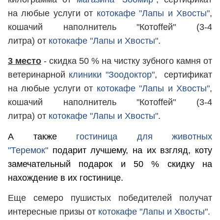
на любые услуги от
котокафе "Лапы и Хвосты"
,
кошачий наполнитель "Котоffей" (3-4
литра) от
котокафе "Лапы и Хвосты"
.
3 место
- скидка 50 % на чистку зубного камня от
ветеринарной
клиники "Зоодоктор"
, сертификат
на любые услуги от
котокафе "Лапы и Хвосты"
,
кошачий наполнитель "Котоffей" (3-4
литра) от
котокафе "Лапы и Хвосты"
.
А также
гостиница для животных
"Теремок"
подарит лучшему, на их взгляд, коту
замечательный подарок и 50 % скидку на
нахождение в их гостинице.
Еще семеро пушистых победителей получат
интересные призы от
котокафе "Лапы и Хвосты"
.