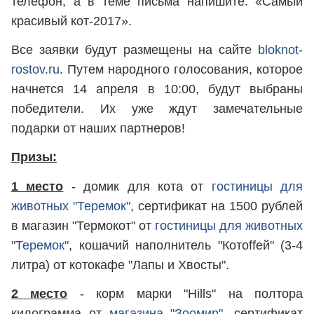
телефон, а в теме письма напишите: «Самый
красивый кот-2017».
Все заявки будут размещены на сайте
bloknot-
rostov.ru
. Путем народного голосования, которое
начнется 14 апреля в 10:00, будут выбраны
победители. Их уже ждут замечательные
подарки от наших партнеров!
Призы:
1 место
- домик для кота от
гостиницы для
животных "Теремок"
, сертификат на 1500 рублей
в магазин "Термокот" от
гостиницы для животных
"Теремок"
, кошачий наполнитель "Котоffей" (3-4
литра) от котокафе "Лапы и Хвосты".
2 место
- корм марки "Hills" на полтора
килограмма от
магазина "Зоомир"
, сертификат