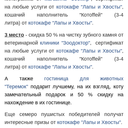
на любые услуги от
котокафе "Лапы и Хвосты"
,
кошачий наполнитель "Котоffей" (3-4
литра) от
котокафе "Лапы и Хвосты"
.
3 место
- скидка 50 % на чистку зубного камня от
ветеринарной
клиники "Зоодоктор"
, сертификат
на любые услуги от
котокафе "Лапы и Хвосты"
,
кошачий наполнитель "Котоffей" (3-4
литра) от
котокафе "Лапы и Хвосты"
.
А также
гостиница для животных
"Теремок"
подарит лучшему, на их взгляд, коту
замечательный подарок и 50 % скидку на
нахождение в их гостинице.
Еще семеро пушистых победителей получат
интересные призы от
котокафе "Лапы и Хвосты"
.