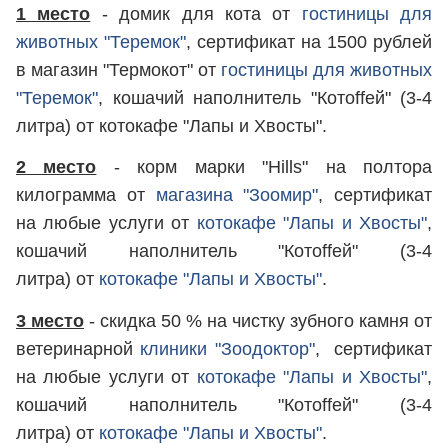
1 место
- домик для кота от
гостиницы для
животных "Теремок"
, сертификат на 1500 рублей
в магазин "Термокот" от
гостиницы для животных
"Теремок"
, кошачий наполнитель "Котоffей" (3-4
литра) от котокафе "Лапы и Хвосты".
2 место
- корм марки "Hills" на полтора
килограмма от
магазина "Зоомир"
, сертификат
на любые услуги от
котокафе "Лапы и Хвосты"
,
кошачий наполнитель "Котоffей" (3-4
литра) от
котокафе "Лапы и Хвосты"
.
3 место
- скидка 50 % на чистку зубного камня от
ветеринарной
клиники "Зоодоктор"
, сертификат
на любые услуги от
котокафе "Лапы и Хвосты"
,
кошачий наполнитель "Котоffей" (3-4
литра) от
котокафе "Лапы и Хвосты"
.