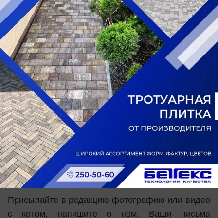
с его участием. Информационный портал
«Блокнот Ростова» дает вам возможность
показать своего любимого питомца во всей
красе!
Мы объявляем о начале конкурса
«Самый
красивый кот-2017»
. В конкурсе может принять
участие любой ростовчанин и житель области со
своим любимцем. Нужно лишь прислать
интересное фото или видео со своим котом,
кошкой или котенком. Напишите и о своем
питомце: как его зовут, как появился в вашей
семье и почему он такой замечательный.
Условия конкурса:
Присылайте в редакцию фотографию или видео
с котом, напишите о нем. Ваши письма