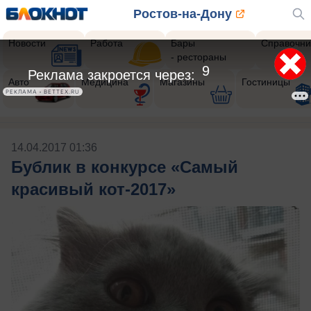
Ростов-на-Дону
Новости
Работа
Бары
Справочни
- рестораны
8
Реклама закроется через:
Авто
Медицина
Магазины
Гостиницы
РЕКЛАМА • BETTEX.RU
14.04.2017 01:36
Бублик в конкурсе «Самый
красивый кот-2017»