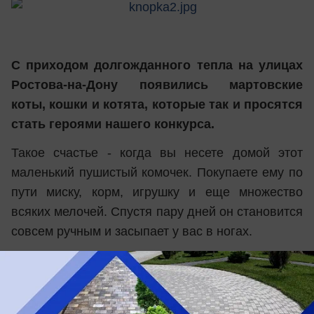
С приходом долгожданного тепла на улицах
Ростова-на-Дону появились мартовские
коты, кошки и котята, которые так и просятся
стать героями нашего конкурса.
Такое счастье - когда вы несете домой этот
маленький пушистый комочек. Покупаете ему по
пути миску, корм, игрушку и еще множество
всяких мелочей. Спустя пару дней он становится
совсем ручным и засыпает у вас в ногах.
Кот становится вашим лучшим другом. Вы уже
не представляете жизни без него. Начинаете
фотографировать его, снимать забавные видео