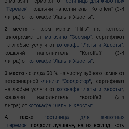
в магазин "Термокот" от
гостиницы для животных
"Теремок"
, кошачий наполнитель "Котоffей" (3-4
литра) от котокафе "Лапы и Хвосты".
2 место
- корм марки "Hills" на полтора
килограмма от
магазина "Зоомир"
, сертификат
на любые услуги от
котокафе "Лапы и Хвосты"
,
кошачий наполнитель "Котоffей" (3-4
литра) от
котокафе "Лапы и Хвосты"
.
3 место
- скидка 50 % на чистку зубного камня от
ветеринарной
клиники "Зоодоктор"
, сертификат
на любые услуги от
котокафе "Лапы и Хвосты"
,
кошачий наполнитель "Котоffей" (3-4
литра) от
котокафе "Лапы и Хвосты"
.
А также
гостиница для животных
"Теремок"
подарит лучшему, на их взгляд, коту