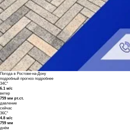
Погода в Ростове-на-Дону
подробный прогноз
подробнее
34C°
6.1 м/с
ветер
759 мм рт.ст.
давление
сейчас
36C°
4.8 м/с
759 мм
днём