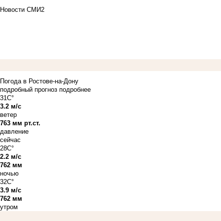
Новости СМИ2
Погода в Ростове-на-Дону
подробный прогноз
подробнее
31C°
3.2 м/с
ветер
763 мм рт.ст.
давление
сейчас
28C°
2.2 м/с
762 мм
ночью
32C°
3.9 м/с
762 мм
утром