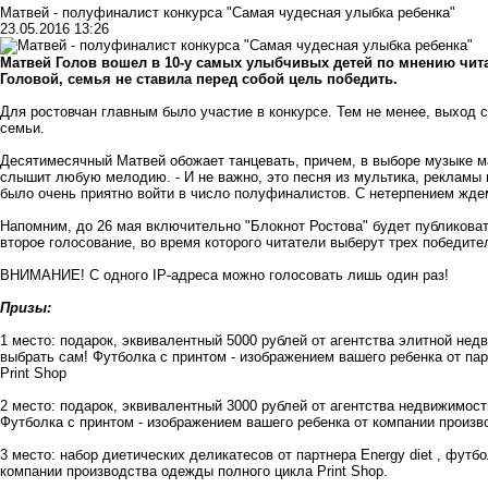
Матвей - полуфиналист конкурса "Самая чудесная улыбка ребенка"
23.05.2016 13:26
Матвей Голов вошел в 10-у самых улыбчивых детей по мнению чит
Головой, семья не ставила перед собой цель победить.
Для ростовчан главным было участие в конкурсе. Тем не менее, выход
семьи.
Десятимесячный Матвей обожает танцевать, причем, в выборе музыке м
слышит любую мелодию. - И не важно, это песня из мультика, рекламы 
было очень приятно войти в число полуфиналистов. С нетерпением ждем
Напомним, до 26 мая включительно "Блокнот Ростова" будет публикова
второе голосование, во время которого читатели выберут трех победите
ВНИМАНИЕ! С одного IP-адреса можно голосовать лишь один раз!
Призы:
1 место: подарок, эквивалентный 5000 рублей от агентства элитной н
выбрать сам! Футболка с принтом - изображением вашего ребенка от па
Print Shop
2 место: подарок, эквивалентный 3000 рублей от агентства недвижимос
Футболка с принтом - изображением вашего ребенка от компании произв
3 место: набор диетических деликатесов от партнера Energy diet , футб
компании производства одежды полного цикла Print Shop.