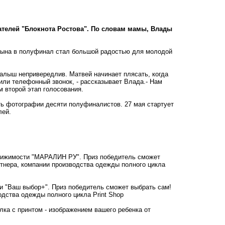
ателей "Блокнота Ростова". По словам мамы, Влады
 сына в полуфинал стал большой радостью для молодой
алыш непривередлив. Матвей начинает плясать, когда
или телефонный звонок, - рассказывает Влада.- Нам
 второй этап голосования.
ть фотографии десяти полуфиналистов. 27 мая стартует
лей.
едвижимости "МАРАЛИН РУ". Приз победитель сможет
ртнера, компании производства одежды полного цикла
ти "Ваш выбор+". Приз победитель сможет выбрать сам!
одства одежды полного цикла Print Shop
олка с принтом - изображением вашего ребенка от