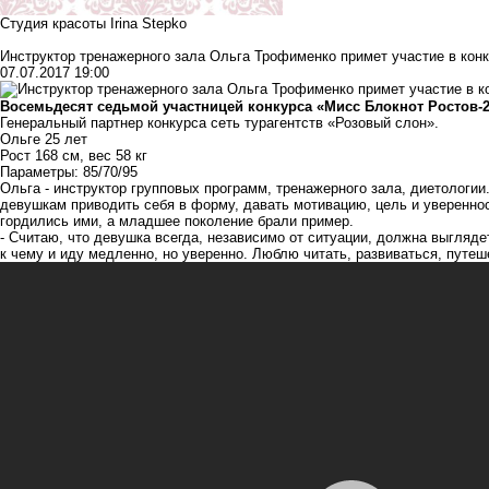
Студия красоты Irina Stepko
Инструктор тренажерного зала Ольга Трофименко примет участие в кон
07.07.2017 19:00
Восемьдесят седьмой участницей конкурса «Мисс Блокнот Ростов-2
Генеральный партнер конкурса
сеть турагентств «Розовый слон»
.
Ольге 25 лет
Рост 168 см, вес 58 кг
Параметры: 85/70/95
Ольга - инструктор групповых программ, тренажерного зала, диетологии
девушкам приводить себя в форму, давать мотивацию, цель и уверенност
гордились ими, а младшее поколение брали пример.
- Считаю, что девушка всегда, независимо от ситуации, должна выгляде
к чему и иду медленно, но уверенно. Люблю читать, развиваться, путеш