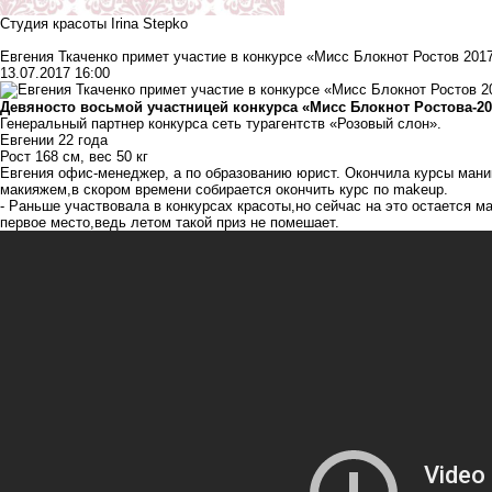
Студия красоты Irina Stepko
Евгения Ткаченко примет участие в конкурсе «Мисс Блокнот Ростов 201
13.07.2017 16:00
Девяносто восьмой участницей конкурса «Мисс Блокнот Ростова-20
Генеральный партнер конкурса
сеть турагентств «Розовый слон»
.
Евгении 22 года
Рост 168 см, вес 50 кг
Евгения офис-менеджер, а по образованию юрист. Окончила курсы мани
макияжем,в скором времени собирается окончить курс по makeup.
- Раньше участвовала в конкурсах красоты,но сейчас на это остается м
первое место,ведь летом такой приз не помешает.