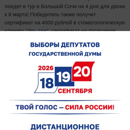
поедет в тур в Большой Сочи на 4 дня для двоих
к 8 марта! Победитель также получит
сертификат на 4000 рублей в стоматологическую
клинику
"Эль-таж"
, сертификат на посещение
аква-зоны
"Greenwich-park"
и "Медовый месяц
для влюбленных" - 2 абонемента на месяц
от
сети фитнес клубов "СпортСити"
2 место
- романтическое свидание на крыше
от
Агентства оригинальных свиданий
"Рандеву"
, сертификат на 2000 рублей в
стоматологическую клинику
"Эль-таж"
,
сертификат на посещение аква-зоны
"Greenwich-
park"
и подарочный сертификат на "Coral Travel"
на сумму 3000 рублей+абонимент на 7 дней
от
сети фитнес клубов "СпортСити"