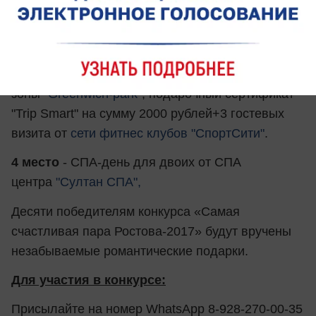
3 место
- ужин со второй половинкой
от
"Sonm"
Bar & Kitchen
, сертификат на 1000
рублей в стоматологическую клинику "
Эль-
таж"
, сертификат на посещение аква-
зоны
"Greenwich-park"
, подарочный сертификат
"Trip Smart" на сумму 2000 рублей+3 гостевых
визита от
сети фитнес клубов "СпортСити"
.
4 место
- СПА-день для двоих от СПА
центра
"Султан СПА",
Десяти победителям конкурса «Самая
счастливая пара Ростова-2017» будут вручены
незабываемые романтические подарки.
Для участия в конкурсе:
Присылайте на номер WhatsApp 8-928-270-00-35