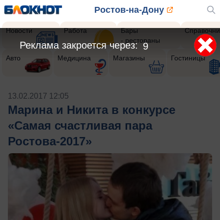
Ростов-на-Дону
Новости
Работа
Бары
Справочни
- рестораны
Реклама закроется через:
9
Авто
Медицина
Магазины
Гостиницы
13.02.2017 12:05
Марина и Никита в конкурсе
«Самая счастливая пара
Ростова-2017»