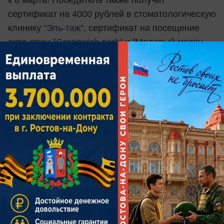
к 8 марта! Победитель также получит
сертификат на 4000 рублей в стоматологическую
клинику
"Эль-таж"
, сертификат на посещение
аква-зоны
"Greenwich-park"
и "Медовый месяц
для влюбленных" - 2 абонемента на месяц
от
сети фитнес клубов "СпортСити"
2 место
- романтическое свидание на крыше
от
Агентства оригинальных свиданий
"Рандеву"
, сертификат на 2000 рублей в
стоматологическую клинику
"Эль-таж"
,
сертификат на посещение аква-зоны
"Greenwich-
park"
и подарочный сертификат на "Coral Travel"
на сумму 3000 рублей+абонимент на 7 дней
от
сети фитнес клубов "СпортСити"
3 место
- ужин со второй половинкой
от
"Sonm"
Bar & Kitchen
, сертификат на 1000