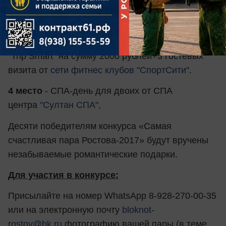
рублей в стоматологическую клинику "
Эль-
таж"
, сертификат на посещение аква-
зоны
"Greenwich-park"
, подарочный сертификат
"Trip Smart" на сумму 2000 рублей+3 гостевых
визита от
сети фитнес клубов "СпортСити"
.
4 место
- СПА-день для двоих от СПА
центра
"Султан СПА",
Десяти победителям конкурса «Самая
счастливая пара Ростова-2017» будут вручены
незабываемые романтические подарки.
Для участия в конкурсе:
Присылайте на номер WhatsApp 8-928-270-00-35
или на электронную почту
bloknot-
rostov@bk.ru
фотографию вашей пары (в теме