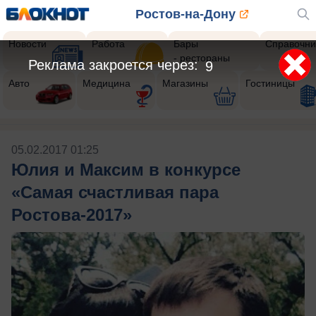
Ростов-на-Дону
Новости
Работа
Бары
Справочни
- рестораны
Реклама закроется через:
9
Авто
Медицина
Магазины
Гостиницы
05.02.2017 01:25
Юлия и Максим в конкурсе
«Самая счастливая пара
Ростова-2017»