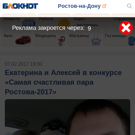
Ростов-на-Дону
Новости
Работа
Бары
Справочни
- рестораны
Реклама закроется через:
9
Авто
Медицина
Магазины
Гостиницы
07.02.2017 19:30
Екатерина и Алексей в конкурсе
«Самая счастливая пара
Ростова-2017»