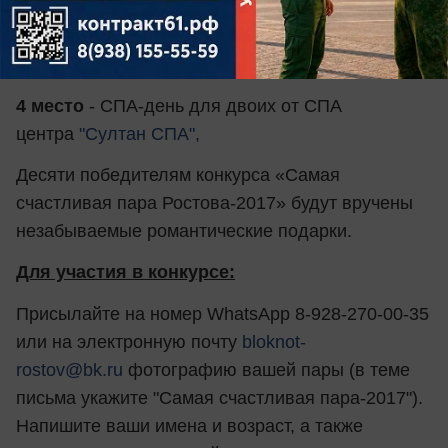
зоны
"Greenwich-park"
, подарочный сертификат
"Trip Smart" на сумму 2000 рублей+3 гостевых
визита от
сети фитнес клубов "СпортСити"
.
4 место
- СПА-день для двоих от СПА
центра
"Султан СПА",
Десяти победителям конкурса «Самая
счастливая пара Ростова-2017» будут вручены
незабываемые романтические подарки.
Для участия в конкурсе:
Присылайте на номер WhatsApp 8-928-270-00-35
или на электронную почту
bloknot-
rostov@bk.ru
фотографию вашей пары (в теме
письма укажите "Самая счастливая пара-2017").
Напишите ваши имена и возраст, а также