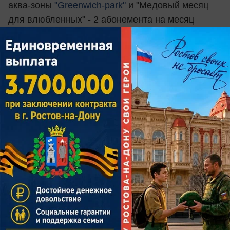
аква-зоны
"Greenwich-park"
и "Медовый месяц
для влюбленных" - 2 абонемента на месяц
от
сети фитнес клубов "СпортСити"
2 место
- романтическое свидание на крыше
от
Агентства оригинальных свиданий
"Рандеву"
, сертификат на 2000 рублей в
стоматологическую клинику
"Эль-таж"
,
сертификат на посещение аква-зоны
"Greenwich-
park"
и подарочный сертификат на "Coral Travel"
на сумму 3000 рублей+абонимент на 7 дней
от
сети фитнес клубов "СпортСити"
3 место
- ужин со второй половинкой
от
"Sonm"
Bar & Kitchen
, сертификат на 1000
рублей в стоматологическую клинику "
Эль-
таж"
, сертификат на посещение аква-