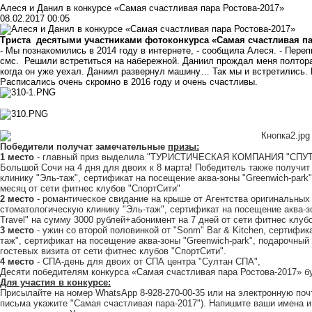
Алеся и Данил в конкурсе «Самая счастливая пара Ростова-2017»
08.02.2017 00:05
Триста десятыми участниками фотоконкурса «Самая счастливая пар
- Мы познакомились в 2014 году в интернете, - сообщила Алеся. - Пере
смс. Решили встретиться на набережной. Даниил прождал меня полтора 
когда он уже уехал. Даниил развернул машину… Так мы и встретились. 
Расписались очень скромно в 2016 году и очень счастливы.
Победители получат замечательные
призы:
1 место
- главный приз выделила
"ТУРИСТИЧЕСКАЯ КОМПАНИЯ "СПУ
Большой Сочи на 4 дня для двоих к 8 марта! Победитель также получит
клинику
"Эль-таж"
, сертификат на посещение аква-зоны
"Greenwich-park"
месяц от
сети фитнес клубов "СпортСити"
2 место
- романтическое свидание на крыше от
Агентства оригинальных
стоматологическую клинику
"Эль-таж"
, сертификат на посещение аква-
Travel" на сумму 3000 рублей+абонимент на 7 дней от
сети фитнес клуб
3 место
- ужин со второй половинкой от
"Sonm"
Bar & Kitchen
, сертифик
таж"
, сертификат на посещение аква-зоны
"Greenwich-park"
, подарочный 
гостевых визита от
сети фитнес клубов "СпортСити"
.
4 место
- СПА-день для двоих от СПА центра
"Султан СПА",
Десяти победителям конкурса «Самая счастливая пара Ростова-2017» б
Для участия в конкурсе:
Присылайте на номер WhatsApp 8-928-270-00-35 или на электронную по
письма укажите "Самая счастливая пара-2017"). Напишите ваши имена и 