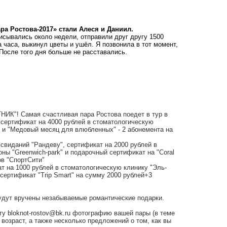
а Ростова-2017» стали Алеся и Даниил.
писывались около недели, отправили друг другу 1500
часа, выкинул цветы и ушёл. Я позвонила в тот момент,
После того дня больше не расставались.
ТНИК"
! Самая счастливая пара Ростова поедет в тур в
 сертификат на 4000 рублей в стоматологическую
и "Медовый месяц для влюбленных" - 2 абонемента на
 свиданий "Рандеву"
, сертификат на 2000 рублей в
зоны
"Greenwich-park"
и подарочный сертификат на "Coral
ов "СпортСити"
ат на 1000 рублей в стоматологическую клинику "
Эль-
сертификат "Trip Smart" на сумму 2000 рублей+3
удут вручены незабываемые романтические подарки.
чту
bloknot-rostov@bk.ru
фотографию вашей пары (в теме
возраст, а также несколько предложений о том, как вы