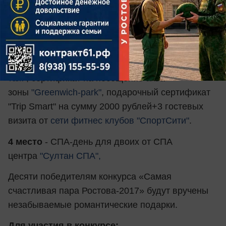
на сумму 3000 рублей+абонимент на 7 дней
от
сети фитнес клубов "СпортСити"
3 место
- ужин со второй половинкой
от
"Sonm"
Bar & Kitchen
, сертификат на 1000
рублей в стоматологическую клинику "
Эль-
таж"
, сертификат на посещение аква-
зоны
"Greenwich-park"
, подарочный сертификат
"Trip Smart" на сумму 2000 рублей+3 гостевых
визита от
сети фитнес клубов "СпортСити"
.
4 место
- СПА-день для двоих от СПА
центра
"Султан СПА",
Десяти победителям конкурса «Самая
счастливая пара Ростова-2017» будут вручены
незабываемые романтические подарки.
Для участия в конкурсе: