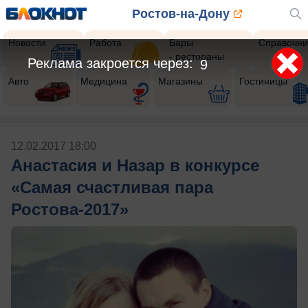
Ростов-на-Дону
Новости
Работа
Бары
Справочни
- рестораны
Реклама закроется через:
9
Авто
Медицина
Магазины
Гостиницы
12.02.2017 18:00
Анастасия и Назар в конкурсе
«Самая счастливая пара
Ростова-2017»