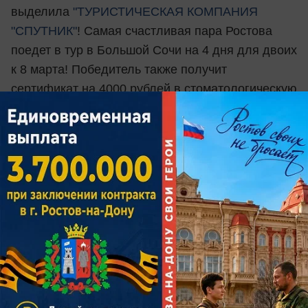
выделила
"ТУРИСТИЧЕСКАЯ КОМПАНИЯ
"СПУТНИК"
! Самая счастливая пара Ростова
поедет в тур в Большой Сочи на 4 дня для двоих
к 8 марта! Победитель также получит
сертификат на 4000 рублей в стоматологическую
клинику
"Эль-таж"
, сертификат на посещение
аква-зоны
"Greenwich-park"
и "Медовый месяц
для влюбленных" - 2 абонемента на месяц
от
сети фитнес клубов "СпортСити"
2 место
- романтическое свидание на крыше
от
Агентства оригинальных свиданий
"Рандеву"
, сертификат на 2000 рублей в
стоматологическую клинику
"Эль-таж"
,
сертификат на посещение аква-зоны
"Greenwich-
park"
и подарочный сертификат на "Coral Travel"